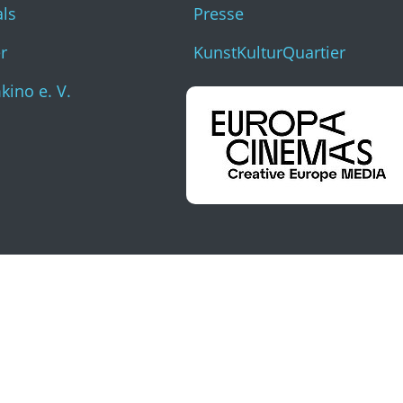
als
Presse
r
KunstKulturQuartier
ino e. V.