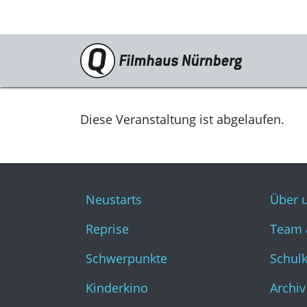
Programm
Neustarts
Diese Veranstaltung ist abgelaufen.
Reprise
Schwerpunkte
Neustarts
Über 
Kinderkino
Reprise
Team 
Stummfilm
Schwerpunkte
Schul
Cine International
Kinderkino
Archiv
Filmclub