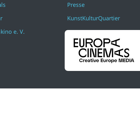
als
Presse
r
KunstKulturQuartier
ino e. V.