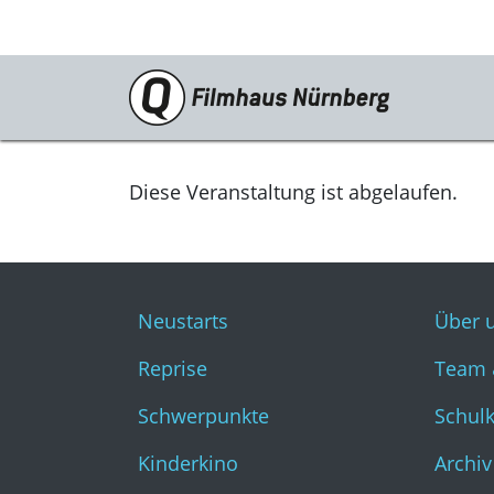
Programm
Neustarts
Diese Veranstaltung ist abgelaufen.
Reprise
Schwerpunkte
Neustarts
Über 
Kinderkino
Reprise
Team 
Stummfilm
Schwerpunkte
Schul
Cine International
Kinderkino
Archiv
Filmclub