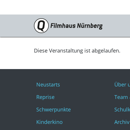
Programm
Neustarts
Diese Veranstaltung ist abgelaufen.
Reprise
Schwerpunkte
Neustarts
Über 
Kinderkino
Reprise
Team 
Stummfilm
Schwerpunkte
Schul
Cine International
Kinderkino
Archiv
Filmclub