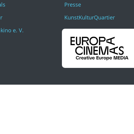
als
Presse
r
KunstKulturQuartier
ino e. V.