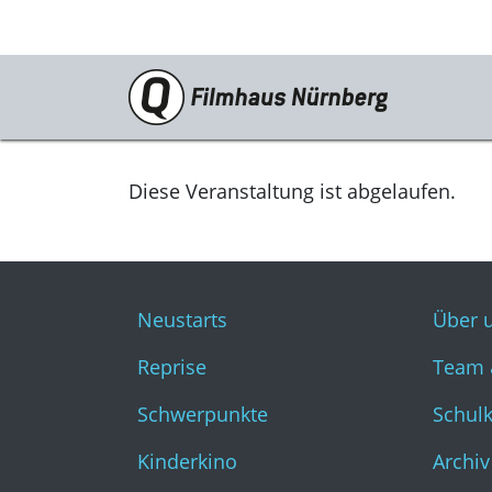
Programm
Neustarts
Diese Veranstaltung ist abgelaufen.
Reprise
Schwerpunkte
Neustarts
Über 
Kinderkino
Reprise
Team 
Stummfilm
Schwerpunkte
Schul
Cine International
Kinderkino
Archiv
Filmclub