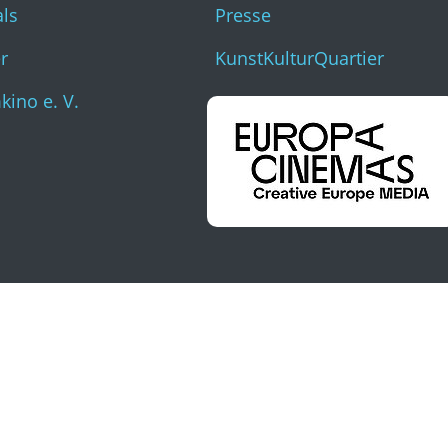
als
Presse
r
KunstKulturQuartier
ino e. V.