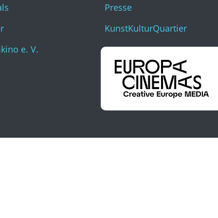
als
Presse
r
KunstKulturQuartier
ino e. V.