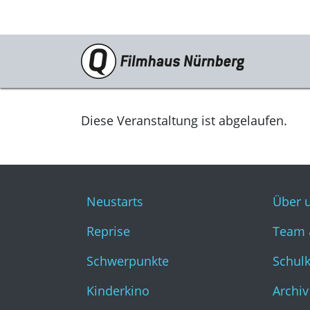
Programm
Neustarts
Diese Veranstaltung ist abgelaufen.
Reprise
Schwerpunkte
Neustarts
Über 
Kinderkino
Reprise
Team 
Stummfilm
Schwerpunkte
Schul
Cine International
Kinderkino
Archiv
Filmclub