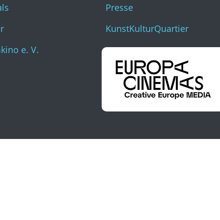
als
Presse
r
KunstKulturQuartier
ino e. V.