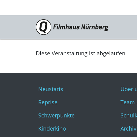
Programm
Neustarts
Diese Veranstaltung ist abgelaufen.
Reprise
Schwerpunkte
Neustarts
Über 
Kinderkino
Reprise
Team 
Stummfilm
Schwerpunkte
Schul
Cine International
Kinderkino
Archiv
Filmclub