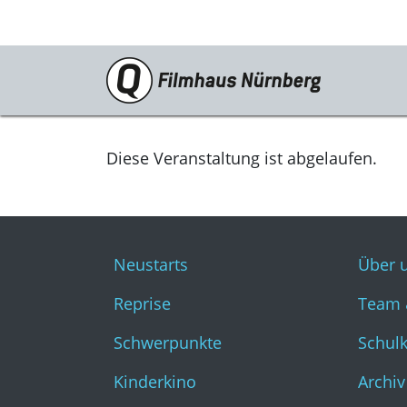
Programm
Neustarts
Diese Veranstaltung ist abgelaufen.
Reprise
Schwerpunkte
Neustarts
Über 
Kinderkino
Reprise
Team 
Stummfilm
Schwerpunkte
Schul
Cine International
Kinderkino
Archiv
Filmclub