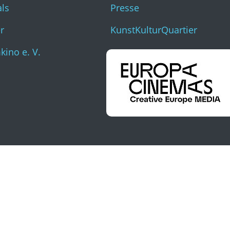
als
Presse
r
KunstKulturQuartier
ino e. V.