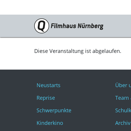
Programm
Neustarts
Diese Veranstaltung ist abgelaufen.
Reprise
Schwerpunkte
Neustarts
Über 
Kinderkino
Reprise
Team 
Stummfilm
Schwerpunkte
Schul
Cine International
Kinderkino
Archiv
Filmclub