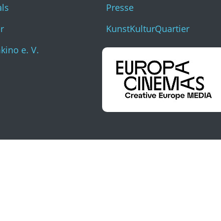
als
Presse
r
KunstKulturQuartier
ino e. V.