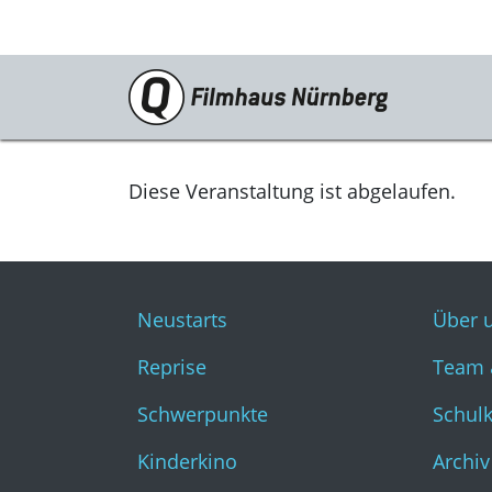
Programm
Neustarts
Diese Veranstaltung ist abgelaufen.
Reprise
Schwerpunkte
Neustarts
Über 
Kinderkino
Reprise
Team 
Stummfilm
Schwerpunkte
Schul
Cine International
Kinderkino
Archiv
Filmclub