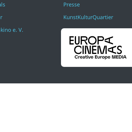
als
Presse
r
KunstKulturQuartier
ino e. V.