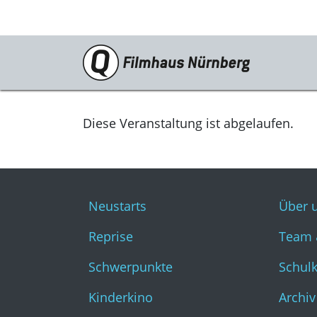
Programm
Neustarts
Diese Veranstaltung ist abgelaufen.
Reprise
Schwerpunkte
Neustarts
Über 
Kinderkino
Reprise
Team 
Stummfilm
Schwerpunkte
Schul
Cine International
Kinderkino
Archiv
Filmclub