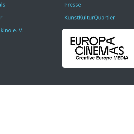
als
Presse
r
KunstKulturQuartier
ino e. V.