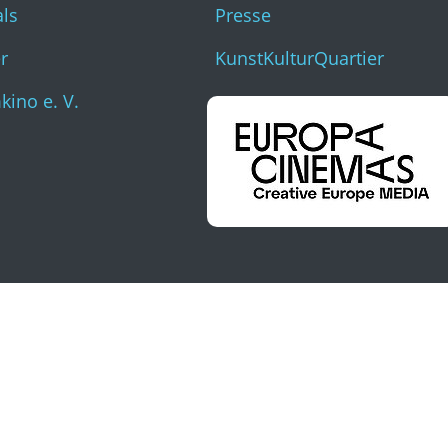
als
Presse
r
KunstKulturQuartier
ino e. V.