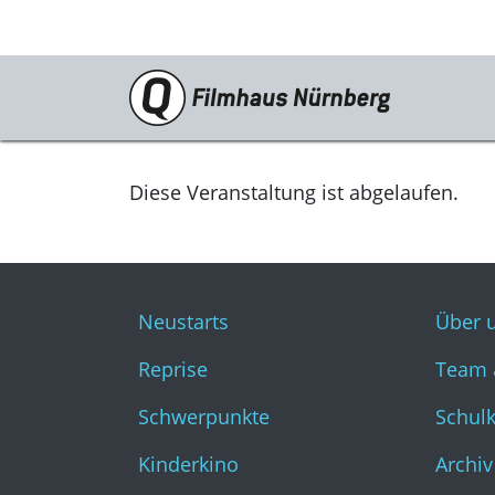
Programm
Neustarts
Diese Veranstaltung ist abgelaufen.
Reprise
Schwerpunkte
Neustarts
Über 
Kinderkino
Reprise
Team 
Stummfilm
Schwerpunkte
Schul
Cine International
Kinderkino
Archiv
Filmclub