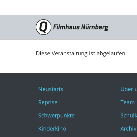
Programm
Neustarts
Diese Veranstaltung ist abgelaufen.
Reprise
Schwerpunkte
Neustarts
Über 
Kinderkino
Reprise
Team 
Stummfilm
Schwerpunkte
Schul
Cine International
Kinderkino
Archiv
Filmclub