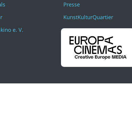
als
Presse
r
KunstKulturQuartier
ino e. V.