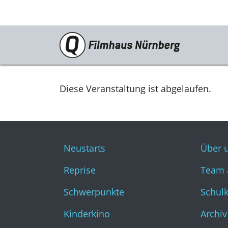
Programm
Neustarts
Diese Veranstaltung ist abgelaufen.
Reprise
Schwerpunkte
Neustarts
Über 
Kinderkino
Reprise
Team 
Stummfilm
Schwerpunkte
Schul
Cine International
Kinderkino
Archiv
Filmclub