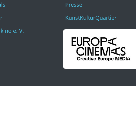
als
Presse
r
KunstKulturQuartier
ino e. V.