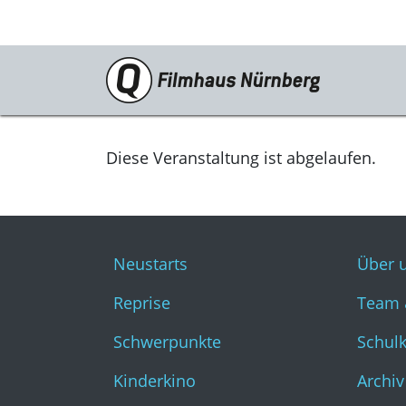
Programm
Neustarts
Diese Veranstaltung ist abgelaufen.
Reprise
Schwerpunkte
Neustarts
Über 
Kinderkino
Reprise
Team 
Stummfilm
Schwerpunkte
Schul
Cine International
Kinderkino
Archiv
Filmclub