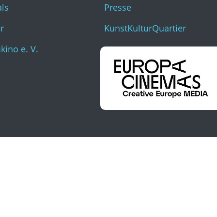
als
Presse
r
KunstKulturQuartier
ino e. V.