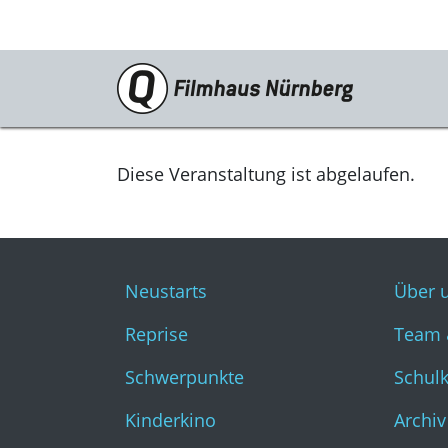
Programm
Neustarts
Diese Veranstaltung ist abgelaufen.
Reprise
Schwerpunkte
Neustarts
Über 
Kinderkino
Reprise
Team 
Stummfilm
Schwerpunkte
Schul
Cine International
Kinderkino
Archiv
Filmclub