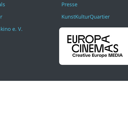
als
Presse
r
KunstKulturQuartier
ino e. V.