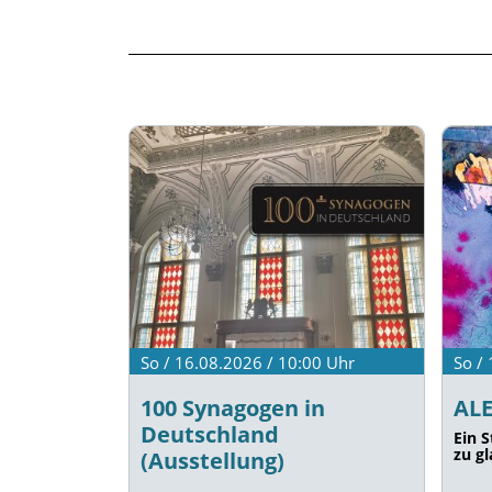
So / 16.08.2026 / 10:00
Uhr
So /
100 Synagogen in
AL
Deutschland
Ein 
zu g
(Ausstellung)