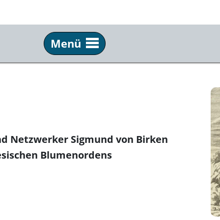
Menü
Info
Ser
Über uns
Tick
Team & Praktikum
Anf
Schulkino
Fil
nd Netzwerker Sigmund von Birken
Archiv
New
nesischen Blumenordens
Festivals
Pre
Partner
Kun
Kommkino e. V.