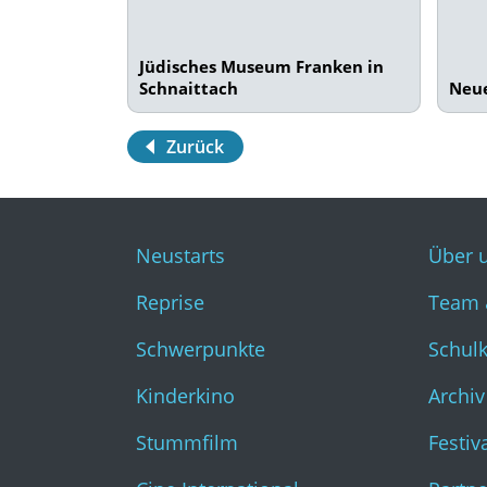
Jüdisches Museum Franken in
Schnaittach
Neu
Zurück
Neustarts
Über 
Reprise
Team 
Schwerpunkte
Schul
Kinderkino
Archiv
Stummfilm
Festiv