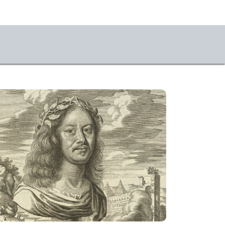
vice
ets
ahrt & Besuch
mhauscafé
sletter
sse
stKulturQuartier