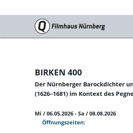
Programm
Neustarts
Reprise
BIRKEN 400
Schwerpunkte
Der Nürnberger Barockdichter u
Kinderkino
(1626–1681) im Kontext des Peg
Stummfilm
Mi / 06.05.2026 - Sa / 08.08.2026
Cine International
Öffnungszeiten:
Filmclub