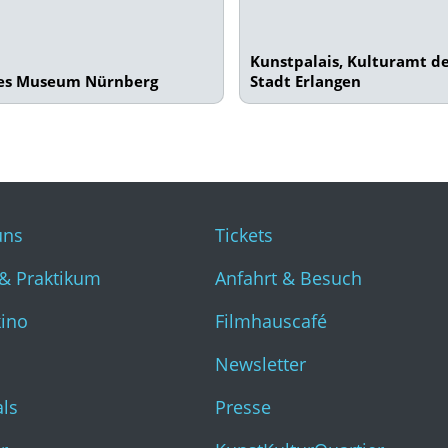
Kunstpalais, Kulturamt d
es Museum Nürnberg
Stadt Erlangen
uns
Tickets
& Praktikum
Anfahrt & Besuch
kino
Filmhauscafé
Newsletter
als
Presse