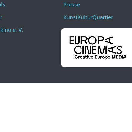
als
Presse
r
KunstKulturQuartier
ino e. V.