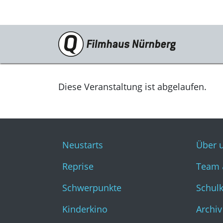
Programm
Neustarts
Diese Veranstaltung ist abgelaufen.
Reprise
Schwerpunkte
Neustarts
Über 
Kinderkino
Reprise
Team 
Stummfilm
Schwerpunkte
Schul
Cine International
Kinderkino
Archiv
Filmclub