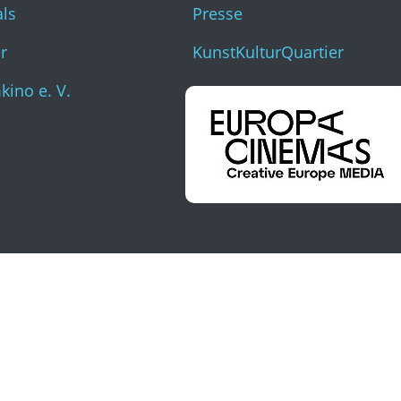
als
Presse
r
KunstKulturQuartier
ino e. V.