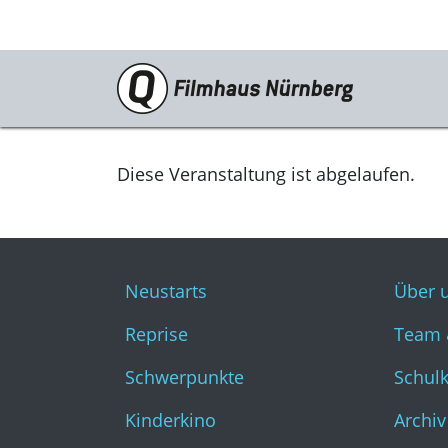
Programm
Neustarts
Diese Veranstaltung ist abgelaufen.
Reprise
Schwerpunkte
Neustarts
Über 
Kinderkino
Reprise
Team 
Stummfilm
Schwerpunkte
Schul
Cine International
Kinderkino
Archiv
Filmclub