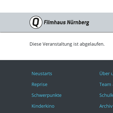
Programm
Neustarts
Diese Veranstaltung ist abgelaufen.
Reprise
Schwerpunkte
Neustarts
Über 
Kinderkino
Reprise
Team 
Stummfilm
Schwerpunkte
Schul
Cine International
Kinderkino
Archiv
Filmclub