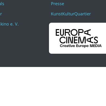
als
Presse
r
KunstKulturQuartier
ino e. V.