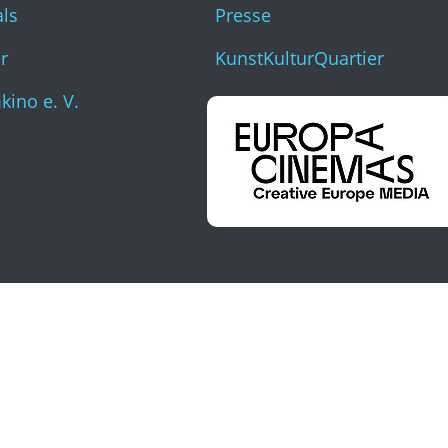
als
Presse
r
KunstKulturQuartier
ino e. V.