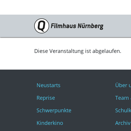
Programm
Neustarts
Diese Veranstaltung ist abgelaufen.
Reprise
Schwerpunkte
Neustarts
Über 
Kinderkino
Reprise
Team 
Stummfilm
Schwerpunkte
Schul
Cine International
Kinderkino
Archiv
Filmclub