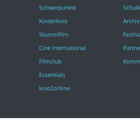
Essentials
Schwerpunkte
Schul
kino2online
Kinderkino
Archiv
Stummfilm
Festiv
Cine International
Partne
Filmclub
Kommk
Essentials
kino2online