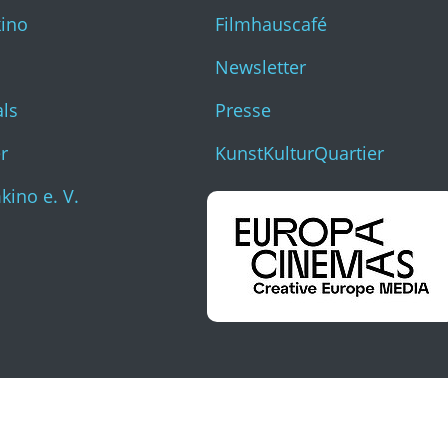
kino
Filmhauscafé
Newsletter
als
Presse
r
KunstKulturQuartier
ino e. V.