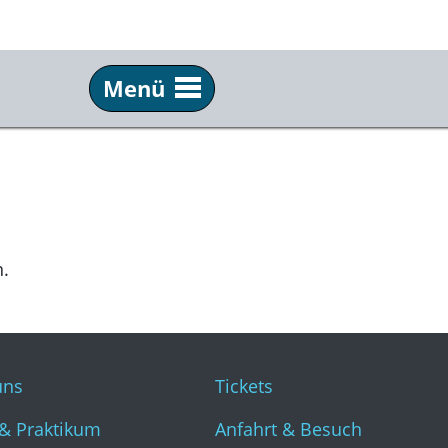
Menü
Info
Ser
Über uns
Tick
Team & Praktikum
Anf
Schulkino
Fil
n.
Archiv
New
Festivals
Pre
Partner
Kun
uns
Tickets
Kommkino e. V.
& Praktikum
Anfahrt & Besuch