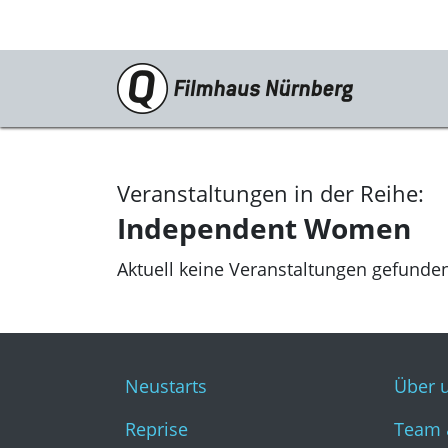
Programm
Neustarts
Veranstaltungen in der Reihe:
Reprise
Independent Women
Schwerpunkte
Aktuell keine Veranstaltungen gefunde
Kinderkino
Stummfilm
Cine International
Neustarts
Über 
Filmclub
Reprise
Team 