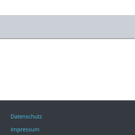
vice
ets
ahrt & Besuch
mhauscafé
sletter
sse
stKulturQuartier
Datenschutz
Impressum