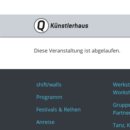
Besuch
shift/walls
Diese Veranstaltung ist abgelaufen.
Programm
Festivals & Reihen
shift/walls
Werkst
Anreise
Works
Programm
Tickets
Gruppe
Festivals & Reihen
Gastronomie
Partne
Anreise
KunstKulturQuartier
Tanz, 