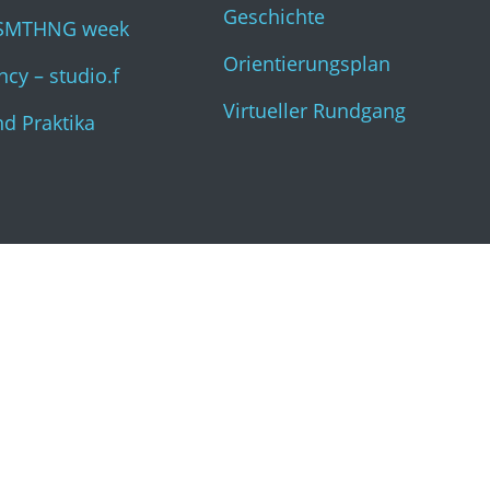
Geschichte
SMTHNG week
Orientierungsplan
cy – studio.f
Virtueller Rundgang
nd Praktika