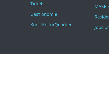
Tickets
MAKE 
Gastronomie
Residen
KunstKulturQuartier
Jobs u