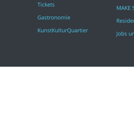
Tickets
MAKE 
Gastronomie
Residen
KunstKulturQuartier
Jobs u