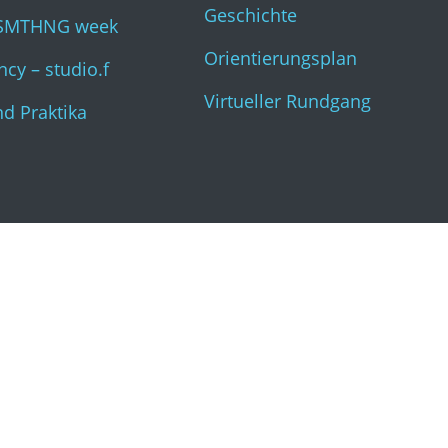
Geschichte
SMTHNG week
Orientierungsplan
cy – studio.f
Virtueller Rundgang
nd Praktika