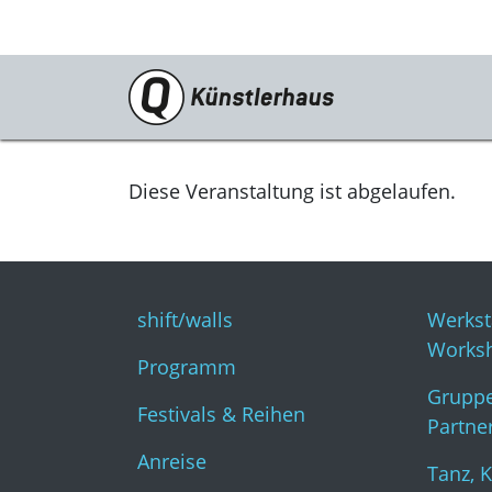
Besuch
shift/walls
Diese Veranstaltung ist abgelaufen.
Programm
Festivals & Reihen
shift/walls
Werkst
Anreise
Works
Programm
Tickets
Gruppe
Festivals & Reihen
Gastronomie
Partne
Anreise
KunstKulturQuartier
Tanz, 