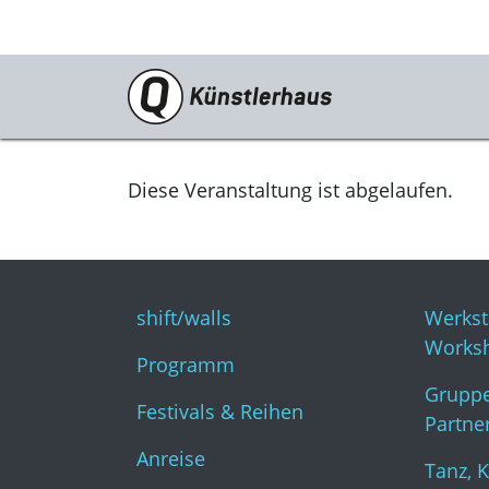
Besuch
shift/walls
Diese Veranstaltung ist abgelaufen.
Programm
Festivals & Reihen
shift/walls
Werkst
Anreise
Works
Programm
Tickets
Gruppe
Festivals & Reihen
Gastronomie
Partne
Anreise
KunstKulturQuartier
Tanz, 