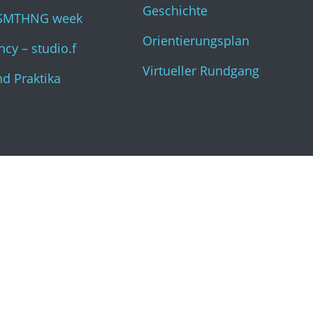
Geschichte
SMTHNG week
Orientierungsplan
cy – studio.f
Virtueller Rundgang
nd Praktika