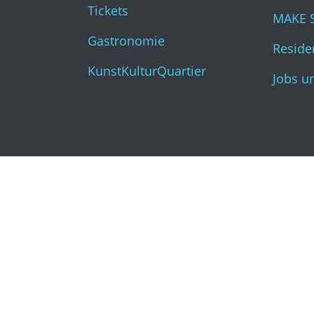
Tickets
MAKE 
Gastronomie
Residen
KunstKulturQuartier
Jobs u