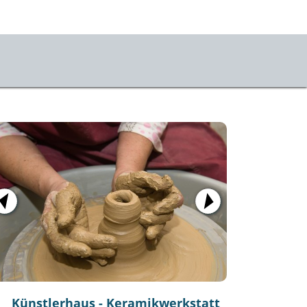
us
m & Kontakt
sletter
mietung
chichte
entierungsplan
ueller Rundgang
Künstlerhaus - Keramikwerkstatt