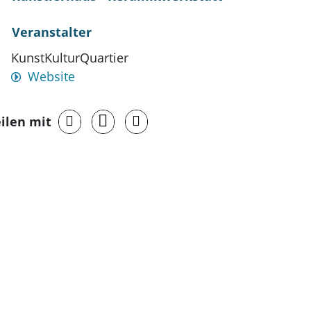
Veranstalter
KunstKulturQuartier
Website
ilen mit