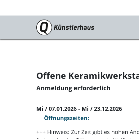
Besuch
shift/walls
Programm
Offene Keramikwerksta
Festivals & Reihen
Anmeldung erforderlich
Anreise
Tickets
Mi / 07.01.2026 - Mi / 23.12.2026
Öffnungszeiten:
Gastronomie
+++ Hinweis: Zur Zeit gibt es hohen An
KunstKulturQuartier