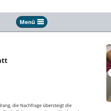
Menü
Aktiv werden
Ha
Werkstätten & Workshops
Tea
Gruppen, Vereine &
FAQ
tt
Partner*innen
New
Tanz, Körper & Chöre
Ver
MAKE SMTHNG week
Ges
Residency – studio.f
Ori
Jobs und Praktika
drang, die Nachfrage übersteigt die
Virt