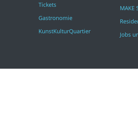
Tickets
MAKE 
Gastronomie
Residen
KunstKulturQuartier
Jobs u