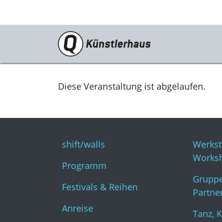
Besuch
shift/walls
Diese Veranstaltung ist abgelaufen.
Programm
Festivals & Reihen
shift/walls
Werkst
Anreise
Works
Programm
Tickets
Gruppe
Festivals & Reihen
Gastronomie
Partne
Anreise
KunstKulturQuartier
Tanz, 