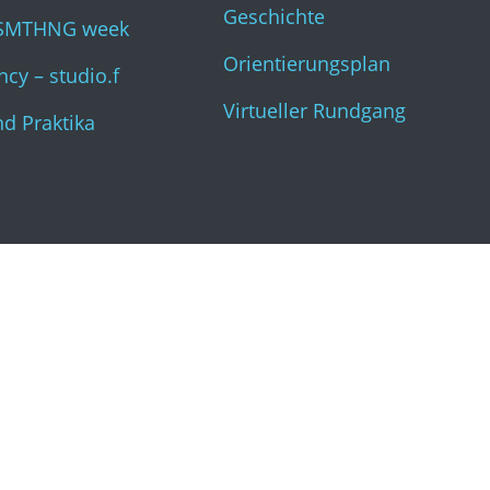
Geschichte
SMTHNG week
Orientierungsplan
cy – studio.f
Virtueller Rundgang
nd Praktika