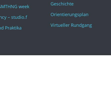
Geschichte
SMTHNG week
Orientierungsplan
cy – studio.f
Virtueller Rundgang
nd Praktika