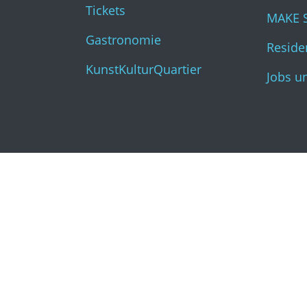
Tickets
MAKE 
Gastronomie
Residen
KunstKulturQuartier
Jobs u