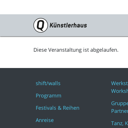
Besuch
shift/walls
Diese Veranstaltung ist abgelaufen.
Programm
Festivals & Reihen
shift/walls
Werkst
Anreise
Works
Programm
Tickets
Gruppe
Festivals & Reihen
Gastronomie
Partne
Anreise
KunstKulturQuartier
Tanz, 