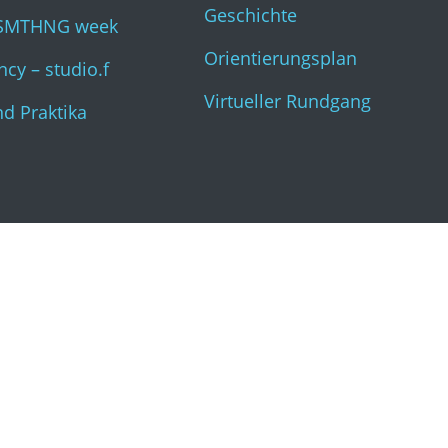
Geschichte
SMTHNG week
Orientierungsplan
cy – studio.f
Virtueller Rundgang
nd Praktika