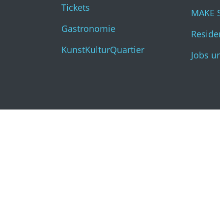
Tickets
MAKE 
Gastronomie
Residen
KunstKulturQuartier
Jobs u