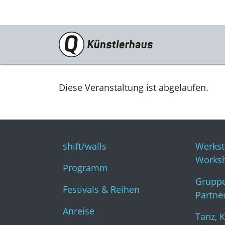
Besuch
shift/walls
Diese Veranstaltung ist abgelaufen.
Programm
Festivals & Reihen
shift/walls
Werkst
Anreise
Works
Programm
Tickets
Gruppe
Festivals & Reihen
Gastronomie
Partne
Anreise
KunstKulturQuartier
Tanz, 