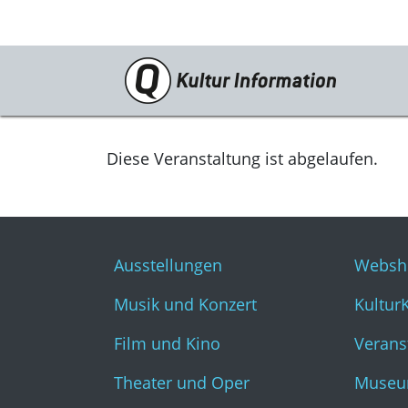
Veranstaltungen
Ausstellungen
Diese Veranstaltung ist abgelaufen.
Musik und Konzert
Film und Kino
Ausstellungen
Websh
Theater und Oper
Musik und Konzert
Kultur
Literatur
Film und Kino
Verans
Theater und Oper
Museu