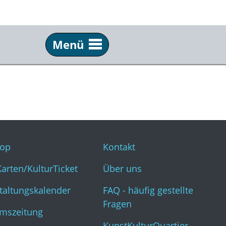
Menü
Service
Inf
Webshop
Kon
KulturKarten/KulturTicket
Übe
Veranstaltungskalender
FAQ 
op
Kontakt
Museumszeitung
Kun
Karten/KulturTicket
Über uns
taltungskalender
FAQ - häufig gestellte
Fragen
mszeitung
KunstKulturQuartier