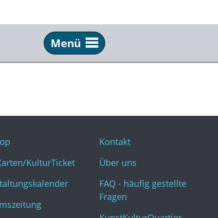
Menü
Service
Inf
Webshop
Kon
KulturKarten/KulturTicket
Übe
Veranstaltungskalender
FAQ 
op
Kontakt
Museumszeitung
Kun
Karten/KulturTicket
Über uns
taltungskalender
FAQ - häufig gestellte
Fragen
mszeitung
KunstKulturQuartier