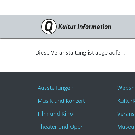
Veranstaltungen
Ausstellungen
Diese Veranstaltung ist abgelaufen.
Musik und Konzert
Film und Kino
Ausstellungen
Websh
Theater und Oper
Musik und Konzert
Kultur
Literatur
Film und Kino
Verans
Theater und Oper
Museu