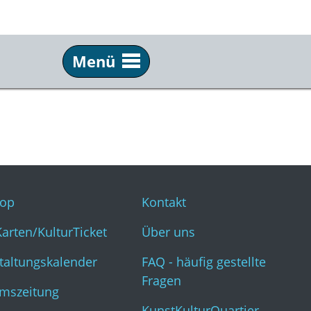
Menü
Service
Inf
Webshop
Kon
KulturKarten/KulturTicket
Übe
Veranstaltungskalender
FAQ 
op
Kontakt
Museumszeitung
Kun
Karten/KulturTicket
Über uns
taltungskalender
FAQ - häufig gestellte
Fragen
mszeitung
KunstKulturQuartier