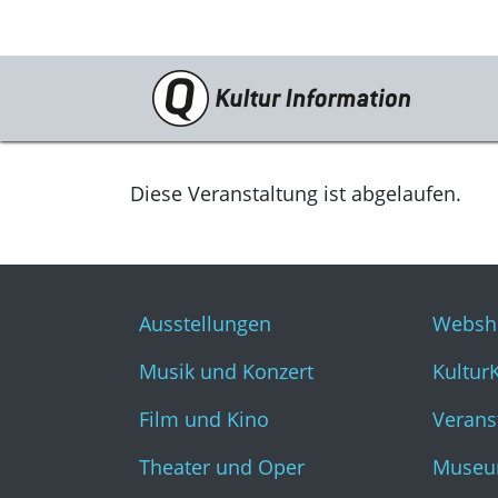
Veranstaltungen
Ausstellungen
Diese Veranstaltung ist abgelaufen.
Musik und Konzert
Film und Kino
Ausstellungen
Websh
Theater und Oper
Musik und Konzert
Kultur
Literatur
Film und Kino
Verans
Theater und Oper
Museu