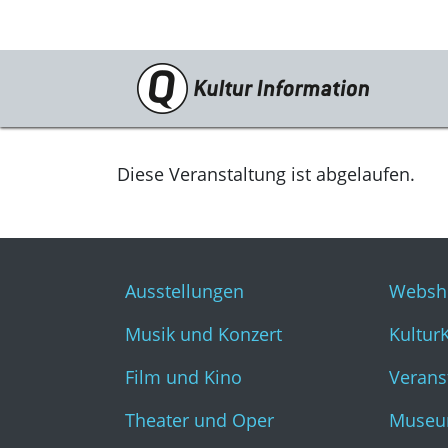
Veranstaltungen
Ausstellungen
Diese Veranstaltung ist abgelaufen.
Musik und Konzert
Film und Kino
Ausstellungen
Websh
Theater und Oper
Musik und Konzert
Kultur
Literatur
Film und Kino
Verans
Theater und Oper
Museu