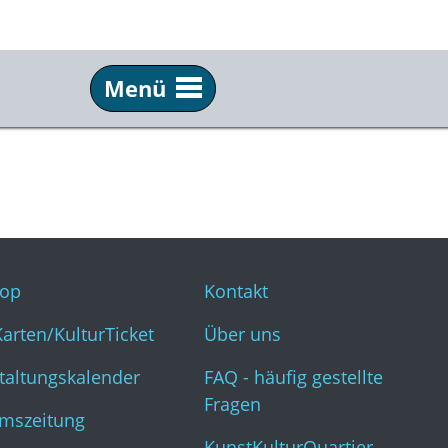
Menü
Service
Inf
Webshop
Kon
KulturKarten/KulturTicket
Übe
Veranstaltungskalender
FAQ 
op
Kontakt
Museumszeitung
Kun
Karten/KulturTicket
Über uns
taltungskalender
FAQ - häufig gestellte
Fragen
mszeitung
KunstKulturQuartier