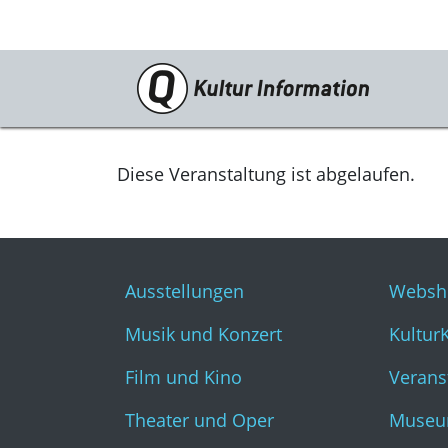
Veranstaltungen
Ausstellungen
Diese Veranstaltung ist abgelaufen.
Musik und Konzert
Film und Kino
Ausstellungen
Websh
Theater und Oper
Musik und Konzert
Kultur
Literatur
Film und Kino
Verans
Theater und Oper
Museu