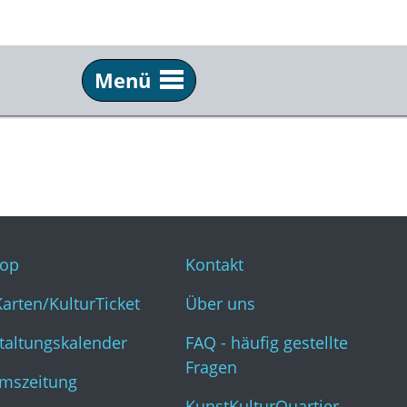
Menü
Service
Inf
Webshop
Kon
KulturKarten/KulturTicket
Übe
Veranstaltungskalender
FAQ 
op
Kontakt
Museumszeitung
Kun
Karten/KulturTicket
Über uns
taltungskalender
FAQ - häufig gestellte
Fragen
mszeitung
KunstKulturQuartier