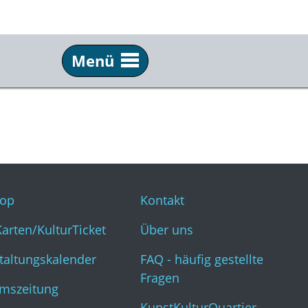
Menü
Service
Inf
Webshop
Kon
KulturKarten/KulturTicket
Übe
Veranstaltungskalender
FAQ 
op
Kontakt
Museumszeitung
Kun
Karten/KulturTicket
Über uns
taltungskalender
FAQ - häufig gestellte
Fragen
mszeitung
KunstKulturQuartier