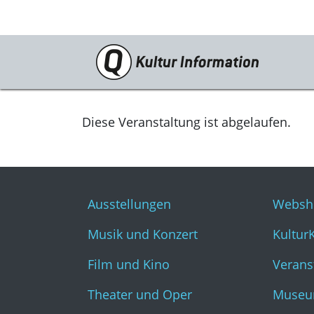
Veranstaltungen
Ausstellungen
Diese Veranstaltung ist abgelaufen.
Musik und Konzert
Film und Kino
Ausstellungen
Websh
Theater und Oper
Musik und Konzert
Kultur
Literatur
Film und Kino
Verans
Theater und Oper
Museu