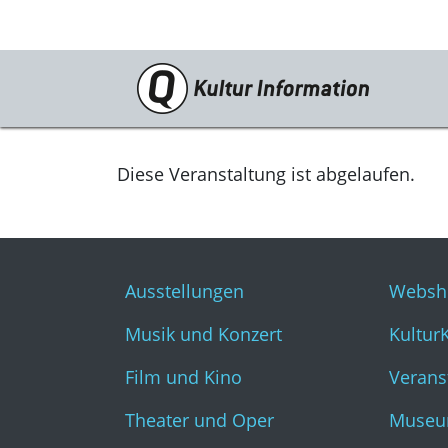
Veranstaltungen
Ausstellungen
Diese Veranstaltung ist abgelaufen.
Musik und Konzert
Film und Kino
Ausstellungen
Websh
Theater und Oper
Musik und Konzert
Kultur
Literatur
Film und Kino
Verans
Theater und Oper
Museu