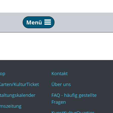
Menü
Service
Inf
Webshop
Kon
KulturKarten/KulturTicket
Übe
Veranstaltungskalender
FAQ 
op
Kontakt
Museumszeitung
Kun
Karten/KulturTicket
Über uns
taltungskalender
FAQ - häufig gestellte
Fragen
mszeitung
KunstKulturQuartier