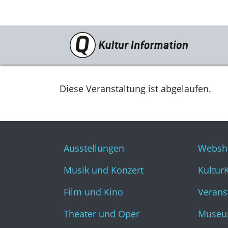
Veranstaltungen
Ausstellungen
Diese Veranstaltung ist abgelaufen.
Musik und Konzert
Film und Kino
Ausstellungen
Websh
Theater und Oper
Musik und Konzert
Kultur
Literatur
Film und Kino
Verans
Theater und Oper
Museu