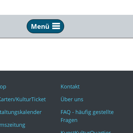
Menü
Service
Inf
Webshop
Kon
KulturKarten/KulturTicket
Übe
Veranstaltungskalender
FAQ 
op
Kontakt
Museumszeitung
Kun
Karten/KulturTicket
Über uns
taltungskalender
FAQ - häufig gestellte
Fragen
mszeitung
KunstKulturQuartier