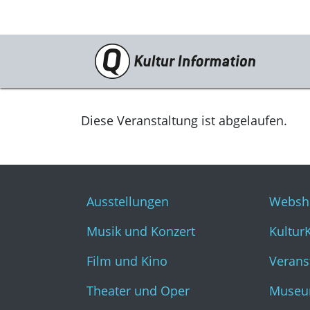
Veranstaltungen
Ausstellungen
Diese Veranstaltung ist abgelaufen.
Musik und Konzert
Film und Kino
Ausstellungen
Websh
Theater und Oper
Musik und Konzert
Kultur
Literatur
Film und Kino
Verans
Theater und Oper
Museu