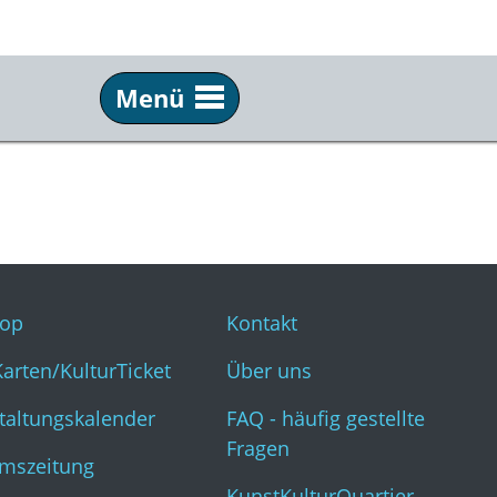
Menü
Service
Inf
Webshop
Kon
KulturKarten/KulturTicket
Übe
Veranstaltungskalender
FAQ 
op
Kontakt
Museumszeitung
Kun
Karten/KulturTicket
Über uns
taltungskalender
FAQ - häufig gestellte
Fragen
mszeitung
KunstKulturQuartier