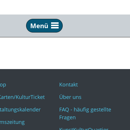
Menü
Service
Inf
Webshop
Kon
KulturKarten/KulturTicket
Übe
Veranstaltungskalender
FAQ 
op
Kontakt
Museumszeitung
Kun
Karten/KulturTicket
Über uns
taltungskalender
FAQ - häufig gestellte
Fragen
mszeitung
KunstKulturQuartier