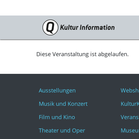
Veranstaltungen
Ausstellungen
Diese Veranstaltung ist abgelaufen.
Musik und Konzert
Film und Kino
Ausstellungen
Websh
Theater und Oper
Musik und Konzert
Kultur
Literatur
Film und Kino
Verans
Theater und Oper
Museu