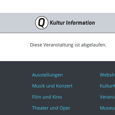
Veranstaltungen
Ausstellungen
Diese Veranstaltung ist abgelaufen.
Musik und Konzert
Film und Kino
Ausstellungen
Websh
Theater und Oper
Musik und Konzert
Kultur
Literatur
Film und Kino
Verans
Theater und Oper
Museu