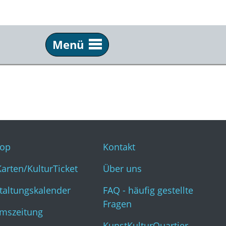
Menü
Service
Inf
Webshop
Kon
KulturKarten/KulturTicket
Übe
Veranstaltungskalender
FAQ 
op
Kontakt
Museumszeitung
Kun
Karten/KulturTicket
Über uns
taltungskalender
FAQ - häufig gestellte
Fragen
mszeitung
KunstKulturQuartier