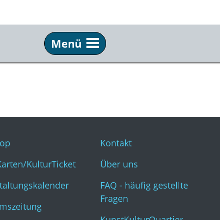
Menü
Service
Inf
Webshop
Kon
KulturKarten/KulturTicket
Übe
Veranstaltungskalender
FAQ 
op
Kontakt
Museumszeitung
Kun
Karten/KulturTicket
Über uns
taltungskalender
FAQ - häufig gestellte
Fragen
mszeitung
KunstKulturQuartier