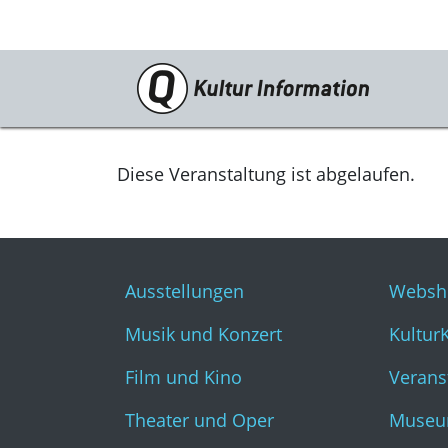
Veranstaltungen
Ausstellungen
Diese Veranstaltung ist abgelaufen.
Musik und Konzert
Film und Kino
Ausstellungen
Websh
Theater und Oper
Musik und Konzert
Kultur
Literatur
Film und Kino
Verans
Theater und Oper
Museu