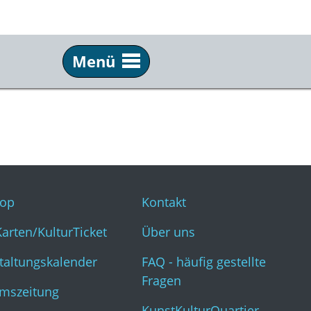
Menü
Service
Inf
Webshop
Kon
KulturKarten/KulturTicket
Übe
Veranstaltungskalender
FAQ 
op
Kontakt
Museumszeitung
Kun
Karten/KulturTicket
Über uns
taltungskalender
FAQ - häufig gestellte
Fragen
mszeitung
KunstKulturQuartier