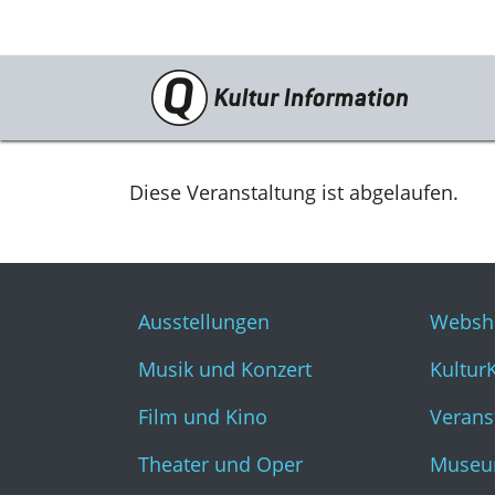
Veranstaltungen
Ausstellungen
Diese Veranstaltung ist abgelaufen.
Musik und Konzert
Film und Kino
Ausstellungen
Websh
Theater und Oper
Musik und Konzert
Kultur
Literatur
Film und Kino
Verans
Theater und Oper
Museu