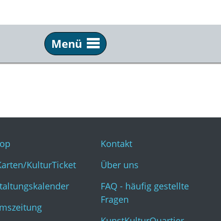
Menü
Service
Inf
Webshop
Kon
KulturKarten/KulturTicket
Übe
Veranstaltungskalender
FAQ 
op
Kontakt
Museumszeitung
Kun
Karten/KulturTicket
Über uns
taltungskalender
FAQ - häufig gestellte
Fragen
mszeitung
KunstKulturQuartier