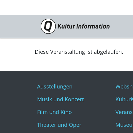
Veranstaltungen
Ausstellungen
Diese Veranstaltung ist abgelaufen.
Musik und Konzert
Film und Kino
Ausstellungen
Websh
Theater und Oper
Musik und Konzert
Kultur
Literatur
Film und Kino
Verans
Theater und Oper
Museu