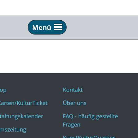
Menü
Service
Inf
Webshop
Kon
KulturKarten/KulturTicket
Übe
Veranstaltungskalender
FAQ 
op
Kontakt
Museumszeitung
Kun
Karten/KulturTicket
Über uns
taltungskalender
FAQ - häufig gestellte
Fragen
mszeitung
KunstKulturQuartier