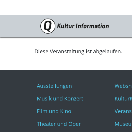
Veranstaltungen
Ausstellungen
Diese Veranstaltung ist abgelaufen.
Musik und Konzert
Film und Kino
Ausstellungen
Websh
Theater und Oper
Musik und Konzert
Kultur
Literatur
Film und Kino
Verans
Theater und Oper
Museu