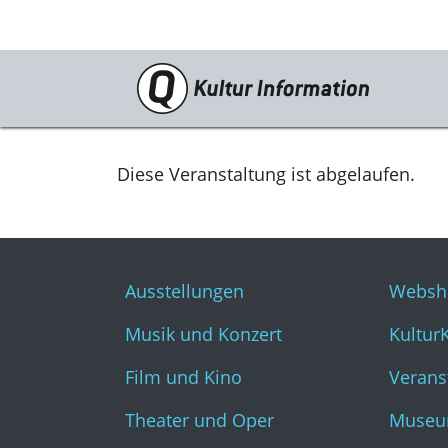
Veranstaltungen
Ausstellungen
Diese Veranstaltung ist abgelaufen.
Musik und Konzert
Film und Kino
Ausstellungen
Websh
Theater und Oper
Musik und Konzert
Kultur
Literatur
Film und Kino
Verans
Theater und Oper
Museu