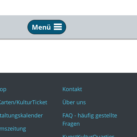
Menü
Service
Inf
Webshop
Kon
KulturKarten/KulturTicket
Übe
Veranstaltungskalender
FAQ 
op
Kontakt
Museumszeitung
Kun
Karten/KulturTicket
Über uns
taltungskalender
FAQ - häufig gestellte
Fragen
mszeitung
KunstKulturQuartier