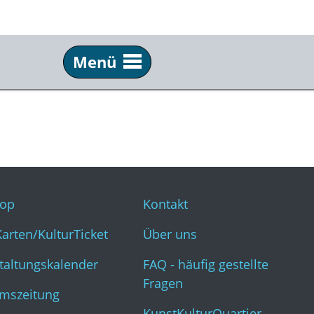
Menü
Service
Inf
Webshop
Kon
KulturKarten/KulturTicket
Übe
Veranstaltungskalender
FAQ 
op
Kontakt
Museumszeitung
Kun
Karten/KulturTicket
Über uns
taltungskalender
FAQ - häufig gestellte
Fragen
mszeitung
KunstKulturQuartier