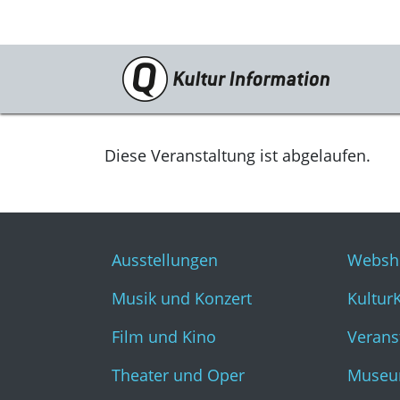
Veranstaltungen
Ausstellungen
Diese Veranstaltung ist abgelaufen.
Musik und Konzert
Film und Kino
Ausstellungen
Websh
Theater und Oper
Musik und Konzert
Kultur
Literatur
Film und Kino
Verans
Theater und Oper
Museu