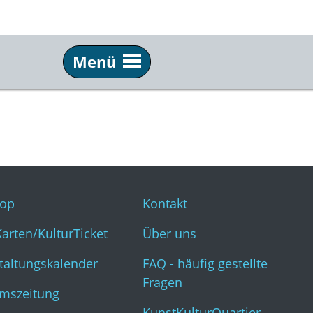
Menü
Service
Inf
Webshop
Kon
KulturKarten/KulturTicket
Übe
Veranstaltungskalender
FAQ 
op
Kontakt
Museumszeitung
Kun
Karten/KulturTicket
Über uns
taltungskalender
FAQ - häufig gestellte
Fragen
mszeitung
KunstKulturQuartier