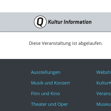
Veranstaltungen
Ausstellungen
Diese Veranstaltung ist abgelaufen.
Musik und Konzert
Film und Kino
Ausstellungen
Websh
Theater und Oper
Musik und Konzert
Kultur
Literatur
Film und Kino
Verans
Theater und Oper
Museu