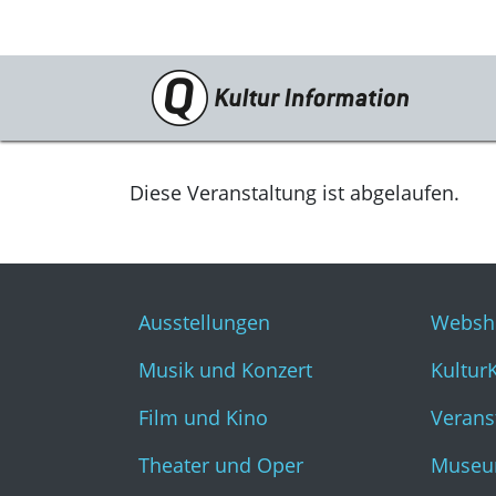
Veranstaltungen
Ausstellungen
Diese Veranstaltung ist abgelaufen.
Musik und Konzert
Film und Kino
Ausstellungen
Websh
Theater und Oper
Musik und Konzert
Kultur
Literatur
Film und Kino
Verans
Theater und Oper
Museu