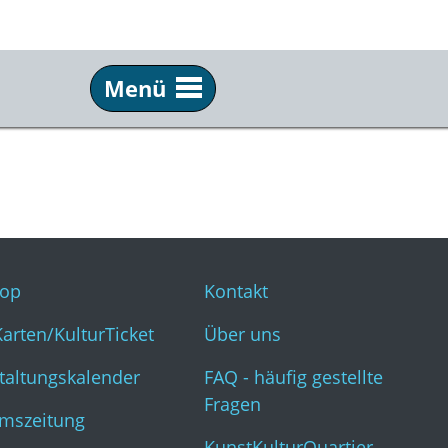
Menü
Service
Inf
Webshop
Kon
KulturKarten/KulturTicket
Übe
Veranstaltungskalender
FAQ 
op
Kontakt
Museumszeitung
Kun
Karten/KulturTicket
Über uns
taltungskalender
FAQ - häufig gestellte
Fragen
mszeitung
KunstKulturQuartier