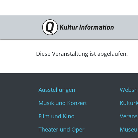
Veranstaltungen
Ausstellungen
Diese Veranstaltung ist abgelaufen.
Musik und Konzert
Film und Kino
Ausstellungen
Websh
Theater und Oper
Musik und Konzert
Kultur
Literatur
Film und Kino
Verans
Theater und Oper
Museu