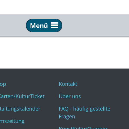
Menü
Service
Inf
Webshop
Kon
KulturKarten/KulturTicket
Übe
Veranstaltungskalender
FAQ 
op
Kontakt
Museumszeitung
Kun
Karten/KulturTicket
Über uns
taltungskalender
FAQ - häufig gestellte
Fragen
mszeitung
KunstKulturQuartier