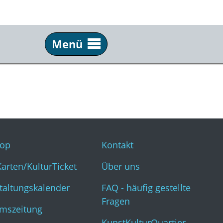
Menü
Service
Inf
Webshop
Kon
KulturKarten/KulturTicket
Übe
Veranstaltungskalender
FAQ 
op
Kontakt
Museumszeitung
Kun
Karten/KulturTicket
Über uns
taltungskalender
FAQ - häufig gestellte
Fragen
mszeitung
KunstKulturQuartier