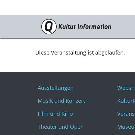
Veranstaltungen
Ausstellungen
Diese Veranstaltung ist abgelaufen.
Musik und Konzert
Film und Kino
Ausstellungen
Websh
Theater und Oper
Musik und Konzert
Kultur
Literatur
Film und Kino
Verans
Theater und Oper
Museu