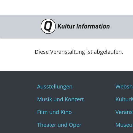
Veranstaltungen
Ausstellungen
Diese Veranstaltung ist abgelaufen.
Musik und Konzert
Film und Kino
Ausstellungen
Websh
Theater und Oper
Musik und Konzert
Kultur
Literatur
Film und Kino
Verans
Theater und Oper
Museu