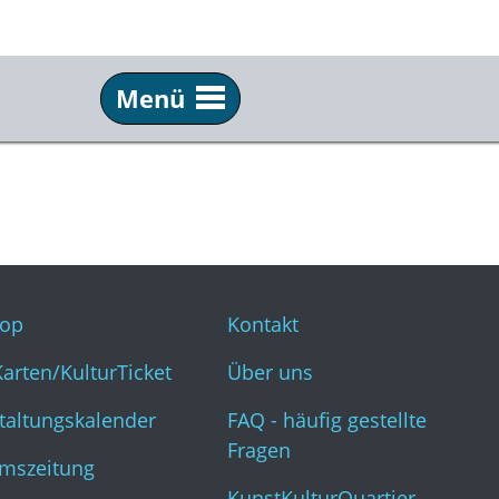
Menü
Service
Inf
Webshop
Kon
KulturKarten/KulturTicket
Übe
Veranstaltungskalender
FAQ 
op
Kontakt
Museumszeitung
Kun
Karten/KulturTicket
Über uns
taltungskalender
FAQ - häufig gestellte
Fragen
mszeitung
KunstKulturQuartier